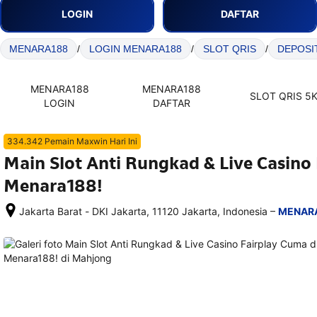
LOGIN
DAFTAR
MENARA188
/
LOGIN MENARA188
/
SLOT QRIS
/
DEPOSI
MENARA188
MENARA188
SLOT QRIS 5
LOGIN
DAFTAR
334.342 Pemain Maxwin Hari Ini
Main Slot Anti Rungkad & Live Casino
Menara188!
–
Jakarta Barat - DKI Jakarta, 11120 Jakarta, Indonesia
MENAR
Setelah 
memesan, 
semua 
rincian 
akomodasi 
termasuk 
nomor 