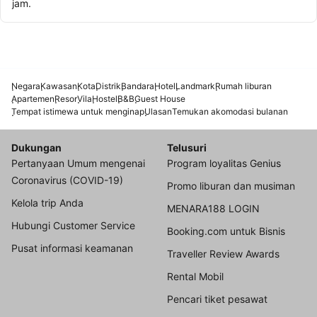
jam.
Negara
Kawasan
Kota
Distrik
Bandara
Hotel
Landmark
Rumah liburan
Apartemen
Resor
Vila
Hostel
B&B
Guest House
Tempat istimewa untuk menginap
Ulasan
Temukan akomodasi bulanan
Dukungan
Telusuri
Pertanyaan Umum mengenai
Program loyalitas Genius
Coronavirus (COVID-19)
Promo liburan dan musiman
Kelola trip Anda
MENARA188 LOGIN
Hubungi Customer Service
Booking.com untuk Bisnis
Pusat informasi keamanan
Traveller Review Awards
Rental Mobil
Pencari tiket pesawat