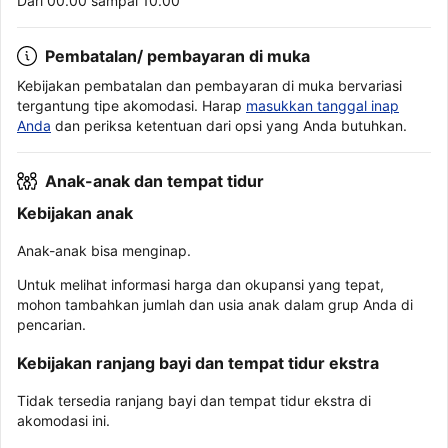
Dari 00.00 sampai 10.00
Pembatalan/ pembayaran di muka
Kebijakan pembatalan dan pembayaran di muka bervariasi
tergantung tipe akomodasi. Harap
masukkan tanggal inap
Anda
dan periksa ketentuan dari opsi yang Anda butuhkan.
Anak-anak dan tempat tidur
Kebijakan anak
Anak-anak bisa menginap.
Untuk melihat informasi harga dan okupansi yang tepat,
mohon tambahkan jumlah dan usia anak dalam grup Anda di
pencarian.
Kebijakan ranjang bayi dan tempat tidur ekstra
Tidak tersedia ranjang bayi dan tempat tidur ekstra di
akomodasi ini.