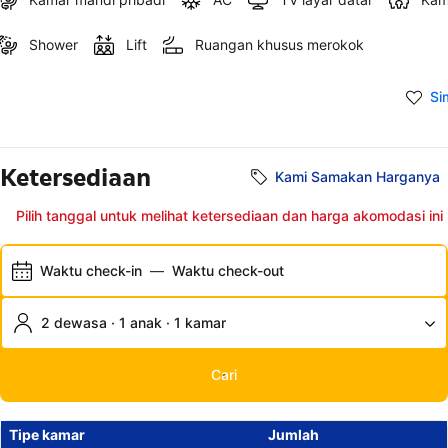
Shower
Lift
Ruangan khusus merokok
Si
Ketersediaan
Kami Samakan Harganya
Pilih tanggal untuk melihat ketersediaan dan harga akomodasi ini
Waktu check-in
—
Waktu check-out
2 dewasa · 1 anak · 1 kamar
Cari
Tipe kamar
Jumlah